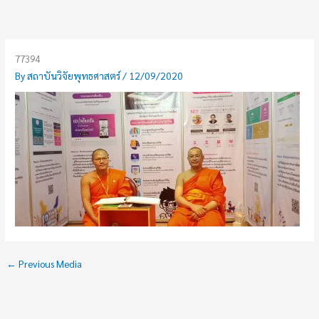
Skip
to
content
77394
By
สถาบันวิจัยพุทธศาสตร์
/
12/09/2020
←
Previous Media