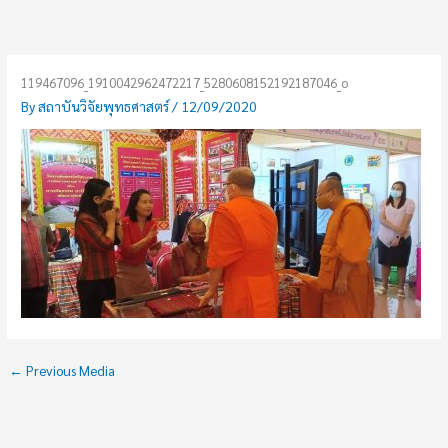
Skip
to
content
119467096_1910042962472217_5280608152192187046_o
By
สถาบันวิจัยพุทธศาสตร์
/
12/09/2020
←
Previous Media