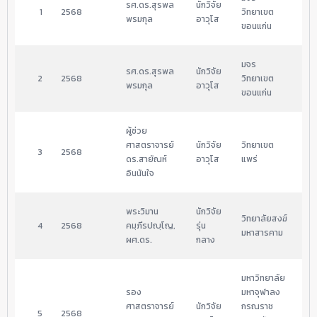
รศ.ดร.สุรพล 
นักวิจัย
03
1
2568
วิทยาเขต
พรมกุล
อาวุโส
18
ขอนแก่น
มจร 
รศ.ดร.สุรพล 
นักวิจัย
03
2
2568
วิทยาเขต
พรมกุล
อาวุโส
18
ขอนแก่น
ผู้ช่วย
ศาสตราจารย์ 
นักวิจัย
วิทยาเขต
03
3
2568
ดร.สายัณห์ 
อาวุโส
แพร่
19
อินนันใจ
พระวิมาน 
นักวิจัย
วิทยาลัยสงฆ์
03
4
2568
คมฺภีรปญฺโญ, 
รุ่น
มหาสารคาม
15
ผศ.ดร.
กลาง
มหาวิทยาลัย
รอง
มหาจุฬาลง
ศาสตราจารย์ 
นักวิจัย
กรณราช
03
5
2568