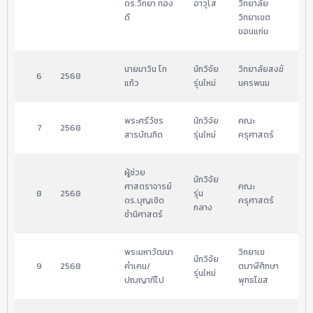
ดร.วิทยา ทอง
อาวุโส
วิทยาลัย 
09
ดี
วิทยาเขต
ขอนแก่น
นายมาวิน โท
นักวิจัย
วิทยาลัยสงฆ์
03
6
2568
แก้ว
รุ่นใหม่
นครพนม
11:
พระศรีวัชร
นักวิจัย
คณะ
03
7
2568
สารบัณฑิต
รุ่นใหม่
ครุศาสตร์
11:
ผู้ช่วย
นักวิจัย
ศาสตราจารย์ 
คณะ
03
8
2568
รุ่น
ดร.บุญเชิด 
ครุศาสตร์
10
กลาง
ชำนิศาสตร์
พระมหาวัฒนา 
วิทยาเข
นักวิจัย
02
9
2568
คำเคน/
ตบาฬีศึกษา
รุ่นใหม่
22
ปญฺญาทีโป
พุทธโฆส