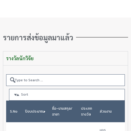
รายการส่งข้อมูลมาแล้ว
รางวัลนักวิจัย
Sort
ชื่อ-นามสกุล/
ประเภท
S.No
ปีงบประมาณ
ส่วนงาน
วัน
ฉายา
รางวัล
มจร 